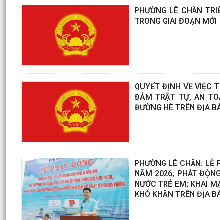
PHƯỜNG LÊ CHÂN TRIỂ
TRONG GIAI ĐOẠN MỚI
QUYẾT ĐỊNH VỀ VIỆC 
ĐẢM TRẬT TỰ, AN TO
ĐƯỜNG HÈ TRÊN ĐỊA B
PHƯỜNG LÊ CHÂN: LỄ 
NĂM 2026; PHÁT ĐỘN
NƯỚC TRẺ EM; KHAI M
KHÓ KHĂN TRÊN ĐỊA B