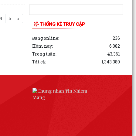
4
5
»
THỐNG KÊ TRUY CẬP
Đang online:
236
Hôm nay:
6,082
Trong tuần:
43,361
Tất cả:
1,343,380