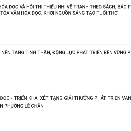
HÓA ĐỌC VÀ HỘI THI THIẾU NHI VẼ TRANH THEO SÁCH, BÁO 
 TỎA VĂN HÓA ĐỌC, KHƠI NGUỒN SÁNG TẠO TUỔI THƠ
– NỀN TẢNG TINH THẦN, ĐỘNG LỰC PHÁT TRIỂN BỀN VỮNG 
ĐỌC - TRIỂN KHAI XÉT TẶNG GIẢI THƯỞNG PHÁT TRIỂN VĂ
ÀN PHƯỜNG LÊ CHÂN