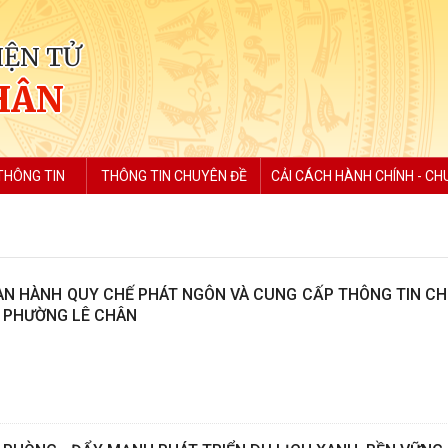
IỆN TỬ
HÂN
THÔNG TIN
THÔNG TIN CHUYÊN ĐỀ
CẢI CÁCH HÀNH CHÍNH - CH
BAN HÀNH QUY CHẾ PHÁT NGÔN VÀ CUNG CẤP THÔNG TIN CH
 PHƯỜNG LÊ CHÂN