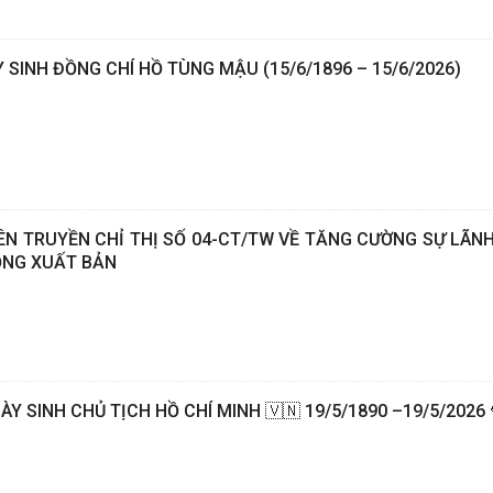
 SINH ĐỒNG CHÍ HỒ TÙNG MẬU (15/6/1896 – 15/6/2026)
N TRUYỀN CHỈ THỊ SỐ 04-CT/TW VỀ TĂNG CƯỜNG SỰ LÃN
ỘNG XUẤT BẢN
Y SINH CHỦ TỊCH HỒ CHÍ MINH 🇻🇳 19/5/1890 –19/5/2026 