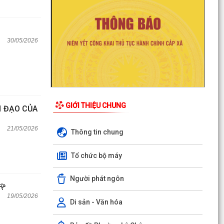
30/05/2026
GIỚI THIỆU CHUNG
H ĐẠO CỦA
21/05/2026
Thông tin chung
Tổ chức bộ máy
Người phát ngôn
🌹
19/05/2026
Di sản - Văn hóa