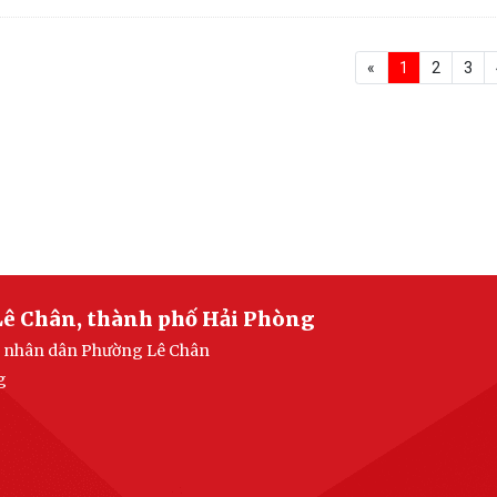
«
1
2
3
Lê Chân, thành phố Hải Phòng
an nhân dân Phường Lê Chân
g