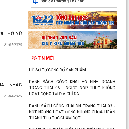
Bản đồ Phường Lê Chân
ƠI THỜ NỮ
21/04/2026
TIN MỚI
HỒ SƠ TỰ CÔNG BỐ SẢN PHẨM
DANH SÁCH CÔNG KHAI HỘ KINH DOANH
ÚA - NHẠC
TRẠNG THÁI 06 - NGƯỜI NỘP THUẾ KHÔNG
HOẠT ĐỘNG TẠI ĐỊA CHỈ ĐÃ...
21/04/2026
DANH SÁCH CÔNG KHAI DN TRẠNG THÁI 03 -
NNT NGỪNG HOẠT ĐỘNG NHƯNG CHƯA HOÀN
THÀNH THỦ TỤC CHẤM DỨT...