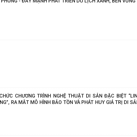
 PHÒNG - ĐẨY MẠNH PHÁT TRIỂN DU LỊCH XANH, BỀN VỮNG
CHỨC CHƯƠNG TRÌNH NGHỆ THUẬT DI SẢN ĐẶC BIỆT “LI
”, RA MẮT MÔ HÌNH BẢO TỒN VÀ PHÁT HUY GIÁ TRỊ DI SẢ