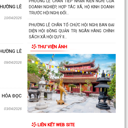
PHƯỜNG LÊ CHÂN TIẾP NHẬN KIẾN NGHỊ CỦA
PHƯỜNG LÊ
DOANH NGHIỆP, HỢP TÁC XÃ, HỘ KINH DOANH
TRƯỚC HỘI NGHỊ ĐỐI...
10/04/2026
PHƯỜNG LÊ CHÂN TỔ CHỨC HỘI NGHỊ BAN ĐẠI
DIỆN HỘI ĐỒNG QUẢN TRỊ NGÂN HÀNG CHÍNH
SÁCH XÃ HỘI QUÝ II...
THƯ VIỆN ẢNH
PHÓ BÍ THƯ THƯỜNG TRỰC ĐẢNG ỦY PHƯỜNG
PHƯỜNG LÊ
DỰ SINH HOẠT CHI BỘ TỔ DÂN PHỐ SỐ 19
09/04/2026
N HÓA ĐỌC
03/04/2026
LIÊN KẾT WEB SITE