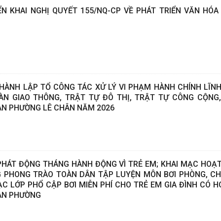
N KHAI NGHỊ QUYẾT 155/NQ-CP VỀ PHÁT TRIỂN VĂN HÓA
THÀNH LẬP TỔ CÔNG TÁC XỬ LÝ VI PHẠM HÀNH CHÍNH LĨN
ÀN GIAO THÔNG, TRẬT TỰ ĐÔ THỊ, TRẬT TỰ CÔNG CỘNG
ÀN PHƯỜNG LÊ CHÂN NĂM 2026
PHÁT ĐỘNG THÁNG HÀNH ĐỘNG VÌ TRẺ EM; KHAI MẠC HOẠ
G PHONG TRÀO TOÀN DÂN TẬP LUYỆN MÔN BƠI PHÒNG, C
ẠC LỚP PHỔ CẬP BƠI MIỄN PHÍ CHO TRẺ EM GIA ĐÌNH CÓ 
ÀN PHƯỜNG