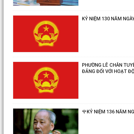
KỶ NIỆM 130 NĂM NGÀY
PHƯỜNG LÊ CHÂN TUYÊ
ĐẢNG ĐỐI VỚI HOẠT Đ
🌹KỶ NIỆM 136 NĂM NGÀ