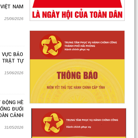
 VIỆT NAM
25/06/2026
H VỰC BẢO
, TRẬT TỰ
15/06/2026
T ĐỘNG HÈ
HỐNG ĐUỐI
HOÀN CẢNH
31/05/2026