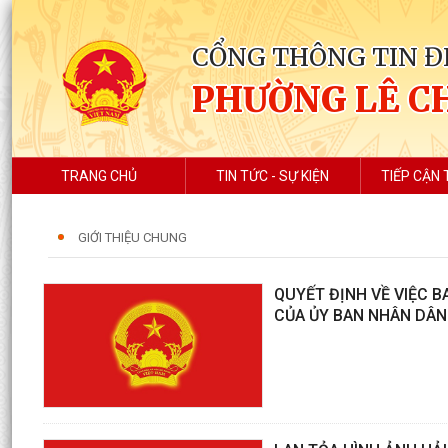
CỔNG THÔNG TIN Đ
PHƯỜNG LÊ C
TRANG CHỦ
TIN TỨC - SỰ KIỆN
TIẾP CẬN 
GIỚI THIỆU CHUNG
QUYẾT ĐỊNH VỀ VIỆC 
CỦA ỦY BAN NHÂN DÂN