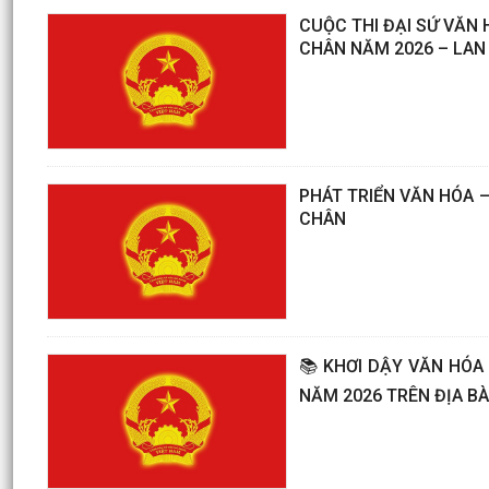
CUỘC THI ĐẠI SỨ VĂN 
CHÂN NĂM 2026 – LAN
PHÁT TRIỂN VĂN HÓA 
CHÂN
📚 KHƠI DẬY VĂN HÓA 
NĂM 2026 TRÊN ĐỊA B