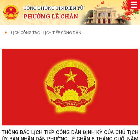
CỔNG THÔNG TIN ĐIỆN TỬ
PHƯỜNG LÊ CHÂN
LỊCH CÔNG TÁC - LỊCH TIẾP CÔNG DÂN
THÔNG BÁO LỊCH TIẾP CÔNG DÂN ĐỊNH KỲ CỦA CHỦ TỊCH
ỦY BAN NHÂN DÂN PHƯỜNG LÊ CHÂN 6 THÁNG CUỐI NĂM