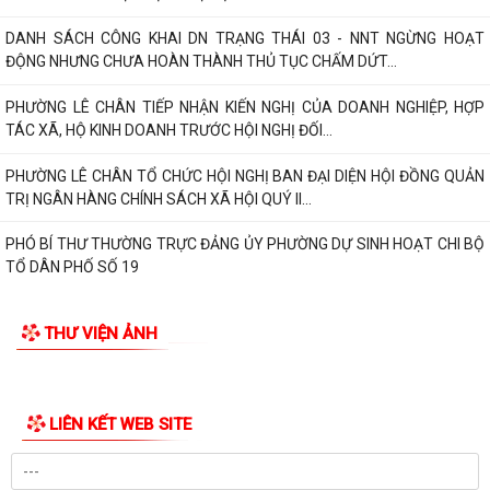
DANH SÁCH CÔNG KHAI DN TRẠNG THÁI 03 - NNT NGỪNG HOẠT
ĐỘNG NHƯNG CHƯA HOÀN THÀNH THỦ TỤC CHẤM DỨT...
PHƯỜNG LÊ CHÂN TIẾP NHẬN KIẾN NGHỊ CỦA DOANH NGHIỆP, HỢP
TÁC XÃ, HỘ KINH DOANH TRƯỚC HỘI NGHỊ ĐỐI...
PHƯỜNG LÊ CHÂN TỔ CHỨC HỘI NGHỊ BAN ĐẠI DIỆN HỘI ĐỒNG QUẢN
TRỊ NGÂN HÀNG CHÍNH SÁCH XÃ HỘI QUÝ II...
PHÓ BÍ THƯ THƯỜNG TRỰC ĐẢNG ỦY PHƯỜNG DỰ SINH HOẠT CHI BỘ
TỔ DÂN PHỐ SỐ 19
THƯ VIỆN ẢNH