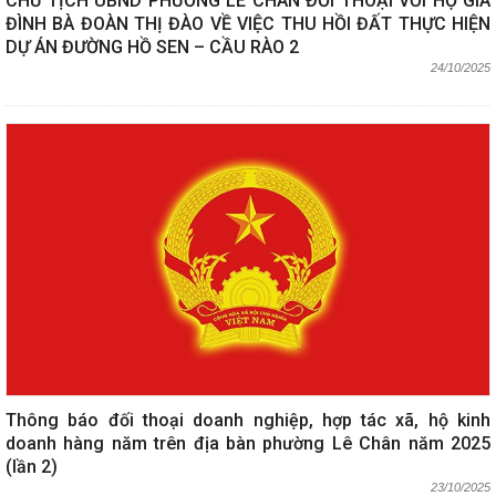
CHỦ TỊCH UBND PHƯỜNG LÊ CHÂN ĐỐI THOẠI VỚI HỘ GIA
ĐÌNH BÀ ĐOÀN THỊ ĐÀO VỀ VIỆC THU HỒI ĐẤT THỰC HIỆN
DỰ ÁN ĐƯỜNG HỒ SEN – CẦU RÀO 2
24/10/2025
Thông báo đối thoại doanh nghiệp, hợp tác xã, hộ kinh
doanh hàng năm trên địa bàn phường Lê Chân năm 2025
(lần 2)
23/10/2025