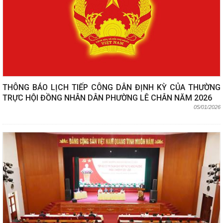
THÔNG BÁO LỊCH TIẾP CÔNG DÂN ĐỊNH KỲ CỦA THƯỜNG
TRỰC HỘI ĐỒNG NHÂN DÂN PHƯỜNG LÊ CHÂN NĂM 2026
05/01/2026