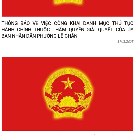
THÔNG BÁO VỀ VIỆC CÔNG KHAI DANH MỤC THỦ TỤC
HÀNH CHÍNH THUỘC THẨM QUYỀN GIẢI QUYẾT CỦA ỦY
BAN NHÂN DÂN PHƯỜNG LÊ CHÂN
17/11/2025