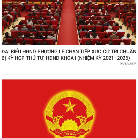
ĐẠI BIỂU HĐND PHƯỜNG LÊ CHÂN TIẾP XÚC CỬ TRI CHUẨN
BỊ KỲ HỌP THỨ TƯ, HĐND KHÓA I (NHIỆM KỲ 2021–2026)
06/12/2025