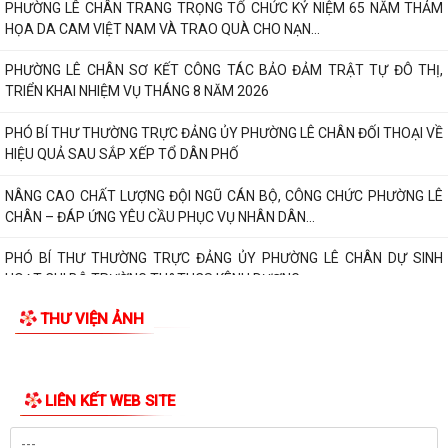
HỌA DA CAM VIỆT NAM VÀ TRAO QUÀ CHO NẠN...
PHƯỜNG LÊ CHÂN SƠ KẾT CÔNG TÁC BẢO ĐẢM TRẬT TỰ ĐÔ THỊ,
TRIỂN KHAI NHIỆM VỤ THÁNG 8 NĂM 2026
PHÓ BÍ THƯ THƯỜNG TRỰC ĐẢNG ỦY PHƯỜNG LÊ CHÂN ĐỐI THOẠI VỀ
HIỆU QUẢ SAU SẮP XẾP TỔ DÂN PHỐ
NÂNG CAO CHẤT LƯỢNG ĐỘI NGŨ CÁN BỘ, CÔNG CHỨC PHƯỜNG LÊ
CHÂN – ĐÁP ỨNG YÊU CẦU PHỤC VỤ NHÂN DÂN...
PHÓ BÍ THƯ THƯỜNG TRỰC ĐẢNG ỦY PHƯỜNG LÊ CHÂN DỰ SINH
HOẠT CHI BỘ TRƯỜNG TH&THCS KÊNH DƯƠNG
ĐÌNH CHỈ LƯU HÀNH, THU HỒI VÀ TIÊU HỦY MỸ PHẨM VI PHẠM (TOÀN
THƯ VIỆN ẢNH
BỘ CÁC LÔ SẢN PHẨM NƯỚC RỬA TAY DẠNG...
PHƯỜNG LÊ CHÂN TRIỂN KHAI QUYẾT ĐỊNH GIAO CHỈ TIÊU PHÁT
TRIỂN NGƯỜI THAM GIA BHXH, BHYT NĂM 2026
PHƯỜNG LÊ CHÂN TRIỂN KHAI ĐỢT CAO ĐIỂM 90 NGÀY TĂNG TỐC
KHÁM SỨC KHỎE TOÀN DÂN VÀ CHIẾN DỊCH 100...