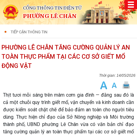
CỔNG THÔNG TIN ĐIỆN TỬ
PHƯỜNG LÊ CHÂN
TIẾP CẬN THÔNG TIN
PHƯỜNG LÊ CHÂN TĂNG CƯỜNG QUẢN LÝ AN
TOÀN THỰC PHẨM TẠI CÁC CƠ SỞ GIẾT MỔ
ĐỘNG VẬT
14/05/2026
Thịt tươi mỗi sáng trên mâm cơm gia đình — đằng sau đó là
cả một chuỗi quy trình giết mổ, vận chuyển và kinh doanh cần
được kiểm soát chặt chẽ để bảo đảm an toàn cho người tiêu
dùng. Thực hiện chỉ đạo của Sở Nông nghiệp và Môi trường
thành phố, UBND phường Lê Chân vừa có văn bản chỉ đạo
tăng cường quản lý an toàn thực phẩm tại các cơ sở giết mổ