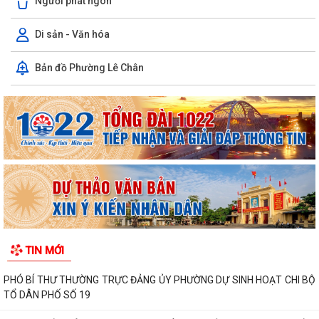
Người phát ngôn
Di sản - Văn hóa
HỒ SƠ TỰ CÔNG BỐ SẢN PHẨM
Bản đồ Phường Lê Chân
DANH SÁCH CÔNG KHAI HỘ KINH DOANH TRẠNG THÁI 06 - NGƯỜI NỘP
THUẾ KHÔNG HOẠT ĐỘNG TẠI ĐỊA CHỈ ĐÃ...
DANH SÁCH CÔNG KHAI DN TRẠNG THÁI 03 - NNT NGỪNG HOẠT
ĐỘNG NHƯNG CHƯA HOÀN THÀNH THỦ TỤC CHẤM DỨT...
PHƯỜNG LÊ CHÂN TIẾP NHẬN KIẾN NGHỊ CỦA DOANH NGHIỆP, HỢP
TÁC XÃ, HỘ KINH DOANH TRƯỚC HỘI NGHỊ ĐỐI...
PHƯỜNG LÊ CHÂN TỔ CHỨC HỘI NGHỊ BAN ĐẠI DIỆN HỘI ĐỒNG QUẢN
TRỊ NGÂN HÀNG CHÍNH SÁCH XÃ HỘI QUÝ II...
TIN MỚI
PHÓ BÍ THƯ THƯỜNG TRỰC ĐẢNG ỦY PHƯỜNG DỰ SINH HOẠT CHI BỘ
TỔ DÂN PHỐ SỐ 19
PHƯỜNG LÊ CHÂN TRANG TRỌNG TỔ CHỨC KỶ NIỆM 65 NĂM THẢM