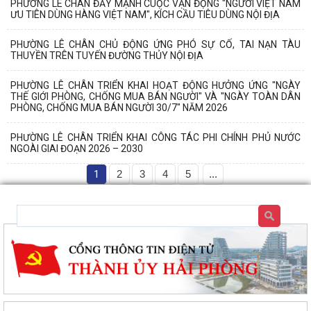
PHƯỜNG LÊ CHÂN ĐẨY MẠNH CUỘC VẬN ĐỘNG "NGƯỜI VIỆT NAM
ƯU TIÊN DÙNG HÀNG VIỆT NAM", KÍCH CẦU TIÊU DÙNG NỘI ĐỊA
PHƯỜNG LÊ CHÂN CHỦ ĐỘNG ỨNG PHÓ SỰ CỐ, TAI NẠN TÀU
THUYỀN TRÊN TUYẾN ĐƯỜNG THỦY NỘI ĐỊA
PHƯỜNG LÊ CHÂN TRIỂN KHAI HOẠT ĐỘNG HƯỞNG ỨNG "NGÀY
THẾ GIỚI PHÒNG, CHỐNG MUA BÁN NGƯỜI" VÀ "NGÀY TOÀN DÂN
PHÒNG, CHỐNG MUA BÁN NGƯỜI 30/7" NĂM 2026
PHƯỜNG LÊ CHÂN TRIỂN KHAI CÔNG TÁC PHI CHÍNH PHỦ NƯỚC
NGOÀI GIAI ĐOẠN 2026 – 2030
1
2
3
4
5
...