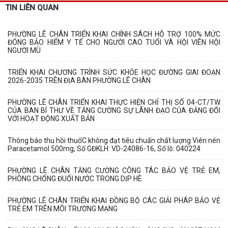
TIN LIÊN QUAN
PHƯỜNG LÊ CHÂN TRIỂN KHAI CHÍNH SÁCH HỖ TRỢ 100% MỨC
ĐÓNG BẢO HIỂM Y TẾ CHO NGƯỜI CAO TUỔI VÀ HỘI VIÊN HỘI
NGƯỜI MÙ
TRIỂN KHAI CHƯƠNG TRÌNH SỨC KHỎE HỌC ĐƯỜNG GIAI ĐOẠN
2026-2035 TRÊN ĐỊA BÀN PHƯỜNG LÊ CHÂN
PHƯỜNG LÊ CHÂN TRIỂN KHAI THỰC HIỆN CHỈ THỊ SỐ 04-CT/TW
CỦA BAN BÍ THƯ VỀ TĂNG CƯỜNG SỰ LÃNH ĐẠO CỦA ĐẢNG ĐỐI
VỚI HOẠT ĐỘNG XUẤT BẢN
Thông báo thu hồi thuốC không đạt tiêu chuẩn chất lượng Viên nén
Paracetamol 500mg, Số GĐKLH: VD-24086-16, Số lô: 040224
PHƯỜNG LÊ CHÂN TĂNG CƯỜNG CÔNG TÁC BẢO VỆ TRẺ EM,
PHÒNG CHỐNG ĐUỐI NƯỚC TRONG DỊP HÈ
PHƯỜNG LÊ CHÂN TRIỂN KHAI ĐỒNG BỘ CÁC GIẢI PHÁP BẢO VỆ
TRẺ EM TRÊN MÔI TRƯỜNG MẠNG