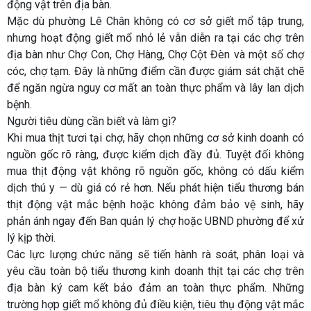
động vật trên địa bàn.
Mặc dù phường Lê Chân không có cơ sở giết mổ tập trung,
nhưng hoạt động giết mổ nhỏ lẻ vẫn diễn ra tại các chợ trên
địa bàn như Chợ Con, Chợ Hàng, Chợ Cột Đèn và một số chợ
cóc, chợ tạm. Đây là những điểm cần được giám sát chặt chẽ
để ngăn ngừa nguy cơ mất an toàn thực phẩm và lây lan dịch
bệnh.
Người tiêu dùng cần biết và làm gì?
Khi mua thịt tươi tại chợ, hãy chọn những cơ sở kinh doanh có
nguồn gốc rõ ràng, được kiểm dịch đầy đủ. Tuyệt đối không
mua thịt động vật không rõ nguồn gốc, không có dấu kiểm
dịch thú y — dù giá có rẻ hơn. Nếu phát hiện tiểu thương bán
thịt động vật mắc bệnh hoặc không đảm bảo vệ sinh, hãy
phản ánh ngay đến Ban quản lý chợ hoặc UBND phường để xử
lý kịp thời.
Các lực lượng chức năng sẽ tiến hành rà soát, phân loại và
yêu cầu toàn bộ tiểu thương kinh doanh thịt tại các chợ trên
địa bàn ký cam kết bảo đảm an toàn thực phẩm. Những
trường hợp giết mổ không đủ điều kiện, tiêu thụ động vật mắc