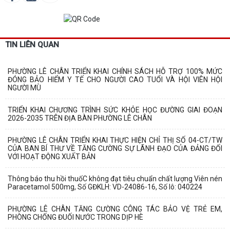
TIN LIÊN QUAN
PHƯỜNG LÊ CHÂN TRIỂN KHAI CHÍNH SÁCH HỖ TRỢ 100% MỨC
ĐÓNG BẢO HIỂM Y TẾ CHO NGƯỜI CAO TUỔI VÀ HỘI VIÊN HỘI
NGƯỜI MÙ
TRIỂN KHAI CHƯƠNG TRÌNH SỨC KHỎE HỌC ĐƯỜNG GIAI ĐOẠN
2026-2035 TRÊN ĐỊA BÀN PHƯỜNG LÊ CHÂN
PHƯỜNG LÊ CHÂN TRIỂN KHAI THỰC HIỆN CHỈ THỊ SỐ 04-CT/TW
CỦA BAN BÍ THƯ VỀ TĂNG CƯỜNG SỰ LÃNH ĐẠO CỦA ĐẢNG ĐỐI
VỚI HOẠT ĐỘNG XUẤT BẢN
Thông báo thu hồi thuốC không đạt tiêu chuẩn chất lượng Viên nén
Paracetamol 500mg, Số GĐKLH: VD-24086-16, Số lô: 040224
PHƯỜNG LÊ CHÂN TĂNG CƯỜNG CÔNG TÁC BẢO VỆ TRẺ EM,
PHÒNG CHỐNG ĐUỐI NƯỚC TRONG DỊP HÈ