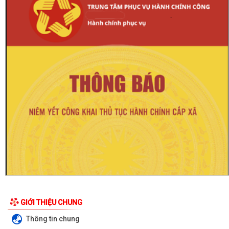
HỒ SƠ TỰ CÔNG BỐ SẢN PHẨM
DANH SÁCH CÔNG KHAI HỘ KINH DOANH TRẠNG THÁI 06 - NGƯỜI NỘP
THUẾ KHÔNG HOẠT ĐỘNG TẠI ĐỊA CHỈ ĐÃ...
GIỚI THIỆU CHUNG
DANH SÁCH CÔNG KHAI DN TRẠNG THÁI 03 - NNT NGỪNG HOẠT
Thông tin chung