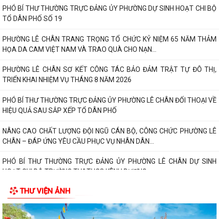
PHÓ BÍ THƯ THƯỜNG TRỰC ĐẢNG ỦY PHƯỜNG LÊ CHÂN DỰ SINH
HOẠT CHI BỘ TRƯỜNG TH&THCS KÊNH DƯƠNG
ĐÌNH CHỈ LƯU HÀNH, THU HỒI VÀ TIÊU HỦY MỸ PHẨM VI PHẠM (TOÀN
BỘ CÁC LÔ SẢN PHẨM NƯỚC RỬA TAY DẠNG...
PHƯỜNG LÊ CHÂN TRIỂN KHAI QUYẾT ĐỊNH GIAO CHỈ TIÊU PHÁT
TRIỂN NGƯỜI THAM GIA BHXH, BHYT NĂM 2026
PHƯỜNG LÊ CHÂN TRIỂN KHAI ĐỢT CAO ĐIỂM 90 NGÀY TĂNG TỐC
KHÁM SỨC KHỎE TOÀN DÂN VÀ CHIẾN DỊCH 100...
BÍ THƯ ĐẢNG ỦY PHƯỜNG LÊ CHÂN DỰ SINH HOẠT CHI BỘ THƯỜNG
KỲ TẠI TỔ DÂN PHỐ SỐ 38
THÁNG 7/2026, PHƯỜNG LÊ CHÂN XỬ PHẠT 3 TRƯỜNG HỢP LẤN
CHIẾM LÒNG ĐƯỜNG, VỈA HÈ
THƯ VIỆN ẢNH
PHƯỜNG LÊ CHÂN TỔ CHỨC LỄ SINH HOẠT CHÍNH TRỊ DƯỚI CỜ
THÁNG 8 NĂM 2026