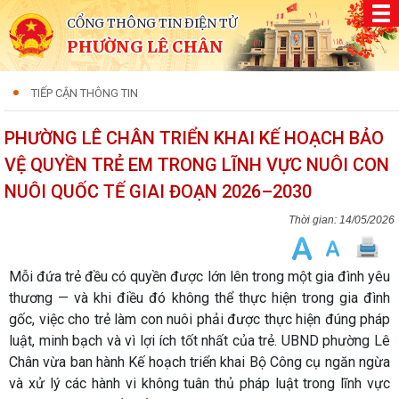
CỔNG THÔNG TIN ĐIỆN TỬ
PHƯỜNG LÊ CHÂN
TIẾP CẬN THÔNG TIN
PHƯỜNG LÊ CHÂN TRIỂN KHAI KẾ HOẠCH BẢO
VỆ QUYỀN TRẺ EM TRONG LĨNH VỰC NUÔI CON
NUÔI QUỐC TẾ GIAI ĐOẠN 2026–2030
14/05/2026
Mỗi đứa trẻ đều có quyền được lớn lên trong một gia đình yêu
thương — và khi điều đó không thể thực hiện trong gia đình
gốc, việc cho trẻ làm con nuôi phải được thực hiện đúng pháp
luật, minh bạch và vì lợi ích tốt nhất của trẻ. UBND phường Lê
Chân vừa ban hành Kế hoạch triển khai Bộ Công cụ ngăn ngừa
và xử lý các hành vi không tuân thủ pháp luật trong lĩnh vực