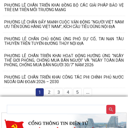
PHƯỜNG LÊ CHÂN TRIỂN KHAI ĐỒNG BỘ CÁC GIẢI PHÁP BẢO VỆ
TRẺ EM TRÊN MÔI TRƯỜNG MẠNG
PHƯỜNG LÊ CHÂN ĐẨY MẠNH CUỘC VẬN ĐỘNG "NGƯỜI VIỆT NAM
ƯU TIÊN DÙNG HÀNG VIỆT NAM", KÍCH CẦU TIÊU DÙNG NỘI ĐỊA
PHƯỜNG LÊ CHÂN CHỦ ĐỘNG ỨNG PHÓ SỰ CỐ, TAI NẠN TÀU
THUYỀN TRÊN TUYẾN ĐƯỜNG THỦY NỘI ĐỊA
PHƯỜNG LÊ CHÂN TRIỂN KHAI HOẠT ĐỘNG HƯỞNG ỨNG "NGÀY
THẾ GIỚI PHÒNG, CHỐNG MUA BÁN NGƯỜI" VÀ "NGÀY TOÀN DÂN
PHÒNG, CHỐNG MUA BÁN NGƯỜI 30/7" NĂM 2026
PHƯỜNG LÊ CHÂN TRIỂN KHAI CÔNG TÁC PHI CHÍNH PHỦ NƯỚC
NGOÀI GIAI ĐOẠN 2026 – 2030
1
2
3
4
5
...