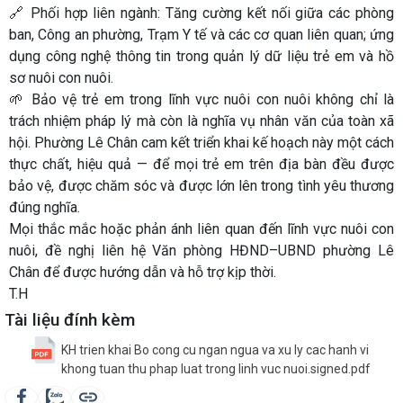
🔗 Phối hợp liên ngành: Tăng cường kết nối giữa các phòng
ban, Công an phường, Trạm Y tế và các cơ quan liên quan; ứng
dụng công nghệ thông tin trong quản lý dữ liệu trẻ em và hồ
sơ nuôi con nuôi.
🌱 Bảo vệ trẻ em trong lĩnh vực nuôi con nuôi không chỉ là
trách nhiệm pháp lý mà còn là nghĩa vụ nhân văn của toàn xã
hội. Phường Lê Chân cam kết triển khai kế hoạch này một cách
thực chất, hiệu quả — để mọi trẻ em trên địa bàn đều được
bảo vệ, được chăm sóc và được lớn lên trong tình yêu thương
đúng nghĩa.
Mọi thắc mắc hoặc phản ánh liên quan đến lĩnh vực nuôi con
nuôi, đề nghị liên hệ Văn phòng HĐND–UBND phường Lê
Chân để được hướng dẫn và hỗ trợ kịp thời.
T.H
Tài liệu đính kèm
KH trien khai Bo cong cu ngan ngua va xu ly cac hanh vi
khong tuan thu phap luat trong linh vuc nuoi.signed.pdf