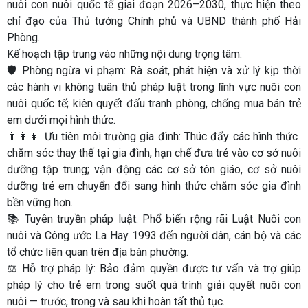
nuôi con nuôi quốc tế giai đoạn 2026–2030, thực hiện theo
chỉ đạo của Thủ tướng Chính phủ và UBND thành phố Hải
Phòng.
Kế hoạch tập trung vào những nội dung trọng tâm:
🛡️ Phòng ngừa vi phạm: Rà soát, phát hiện và xử lý kịp thời
các hành vi không tuân thủ pháp luật trong lĩnh vực nuôi con
nuôi quốc tế; kiên quyết đấu tranh phòng, chống mua bán trẻ
em dưới mọi hình thức.
👨‍👩‍👧 Ưu tiên môi trường gia đình: Thúc đẩy các hình thức
chăm sóc thay thế tại gia đình, hạn chế đưa trẻ vào cơ sở nuôi
dưỡng tập trung; vận động các cơ sở tôn giáo, cơ sở nuôi
dưỡng trẻ em chuyển đổi sang hình thức chăm sóc gia đình
bền vững hơn.
📚 Tuyên truyền pháp luật: Phổ biến rộng rãi Luật Nuôi con
nuôi và Công ước La Hay 1993 đến người dân, cán bộ và các
tổ chức liên quan trên địa bàn phường.
⚖️ Hỗ trợ pháp lý: Bảo đảm quyền được tư vấn và trợ giúp
pháp lý cho trẻ em trong suốt quá trình giải quyết nuôi con
nuôi — trước, trong và sau khi hoàn tất thủ tục.