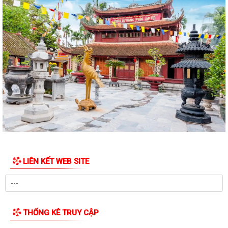
TIỆN ÍCH TRA CỨU PHÁP LUẬT BẰNG MÃ QR – BƯỚC TIẾN MỚI
TRONG CHUYỂN ĐỔI SỐ PHỔ BIẾN, GIÁO DỤC PHÁP...
THÔNG BÁO TẠM DỪNG TIẾP NHẬN HỒ SƠ ĐĂNG KÝ KINH DOANH
TRONG 3 ĐỢT BẢO TRÌ HỆ THỐNG THÁNG 8/2026
PHƯỜNG LÊ CHÂN LAN TỎA GIÁ TRỊ NHÂN VĂN TỪ MÔ HÌNH “NGÀY
THỨ BẢY HẠNH PHÚC”
CHI ĐOÀN GIÁO VIÊN TRƯỜNG TIỂU HỌC NGUYỄN THỊ MINH KHAI RA
QUÂN CHUẨN BỊ THỰC HIỆN MÔ HÌNH “SẮC MÀU...
PHƯỜNG LÊ CHÂN THỰC HIỆN ĐO ĐẠC, KIỂM ĐẾM PHỤC VỤ DỰ ÁN
TUYẾN ĐƯỜNG HỒ SEN – QUÁN MAU
LIÊN KẾT WEB SITE
THÔNG BÁO VỀ VIỆC TUYỂN CHỌN THỰC TẬP SINH NỮ ĐI THỰC TẬP
KỸ THUẬT TẠI NHẬT BẢN ĐỢT II NĂM 2026
PHƯỜNG LÊ CHÂN TỔ CHỨC HỘI NGHỊ LẤY Ý KIẾN NHÂN DÂN VỀ ĐIỀU
THỐNG KÊ TRUY CẬP
CHỈNH QUY HOẠCH DỰ ÁN XÂY DỰNG TRƯỜNG...