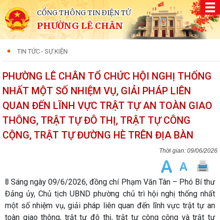
CỔNG THÔNG TIN ĐIỆN TỬ
PHƯỜNG LÊ CHÂN
TIN TỨC - SỰ KIỆN
PHƯỜNG LÊ CHÂN TỔ CHỨC HỘI NGHỊ THỐNG
NHẤT MỘT SỐ NHIỆM VỤ, GIẢI PHÁP LIÊN
QUAN ĐẾN LĨNH VỰC TRẬT TỰ AN TOÀN GIAO
THÔNG, TRẬT TỰ ĐÔ THỊ, TRẬT TỰ CÔNG
CỘNG, TRẬT TỰ ĐƯỜNG HÈ TRÊN ĐỊA BÀN
09/06/2026
🚦 Sáng ngày 09/6/2026, đồng chí Phạm Văn Tân – Phó Bí thư
Đảng ủy, Chủ tịch UBND phường chủ trì hội nghị thống nhất
một số nhiệm vụ, giải pháp liên quan đến lĩnh vực trật tự an
toàn giao thông, trật tự đô thị, trật tự công cộng và trật tự