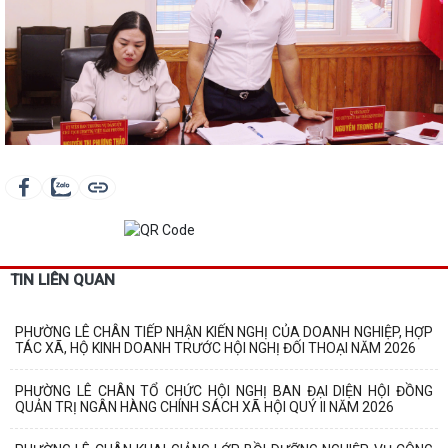
TIN LIÊN QUAN
PHƯỜNG LÊ CHÂN TIẾP NHẬN KIẾN NGHỊ CỦA DOANH NGHIỆP, HỢP
TÁC XÃ, HỘ KINH DOANH TRƯỚC HỘI NGHỊ ĐỐI THOẠI NĂM 2026
PHƯỜNG LÊ CHÂN TỔ CHỨC HỘI NGHỊ BAN ĐẠI DIỆN HỘI ĐỒNG
QUẢN TRỊ NGÂN HÀNG CHÍNH SÁCH XÃ HỘI QUÝ II NĂM 2026