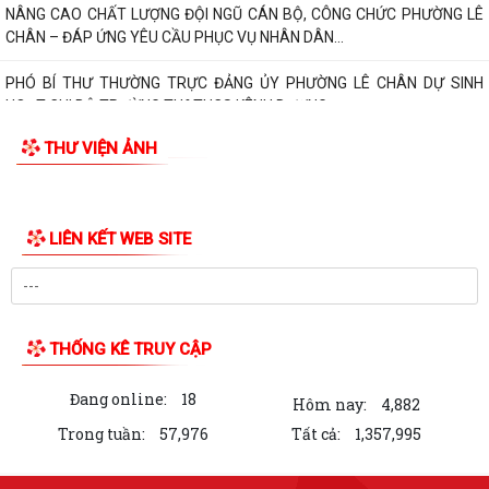
PHƯỜNG LÊ CHÂN TRIỂN KHAI ĐỢT CAO ĐIỂM 90 NGÀY TĂNG TỐC
KHÁM SỨC KHỎE TOÀN DÂN VÀ CHIẾN DỊCH 100...
BÍ THƯ ĐẢNG ỦY PHƯỜNG LÊ CHÂN DỰ SINH HOẠT CHI BỘ THƯỜNG
KỲ TẠI TỔ DÂN PHỐ SỐ 38
THƯ VIỆN ẢNH
THÁNG 7/2026, PHƯỜNG LÊ CHÂN XỬ PHẠT 3 TRƯỜNG HỢP LẤN
CHIẾM LÒNG ĐƯỜNG, VỈA HÈ
PHƯỜNG LÊ CHÂN TỔ CHỨC LỄ SINH HOẠT CHÍNH TRỊ DƯỚI CỜ
THÁNG 8 NĂM 2026
TIỆN ÍCH TRA CỨU PHÁP LUẬT BẰNG MÃ QR – BƯỚC TIẾN MỚI
TRONG CHUYỂN ĐỔI SỐ PHỔ BIẾN, GIÁO DỤC PHÁP...
THÔNG BÁO TẠM DỪNG TIẾP NHẬN HỒ SƠ ĐĂNG KÝ KINH DOANH
TRONG 3 ĐỢT BẢO TRÌ HỆ THỐNG THÁNG 8/2026
PHƯỜNG LÊ CHÂN LAN TỎA GIÁ TRỊ NHÂN VĂN TỪ MÔ HÌNH “NGÀY
THỨ BẢY HẠNH PHÚC”