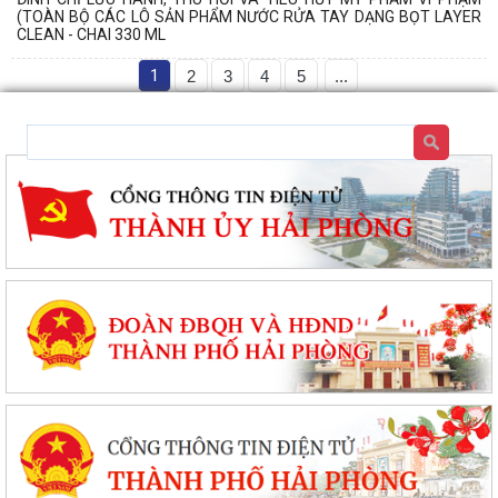
(TOÀN BỘ CÁC LÔ SẢN PHẨM NƯỚC RỬA TAY DẠNG BỌT LAYER
CLEAN - CHAI 330 ML
1
2
3
4
5
...