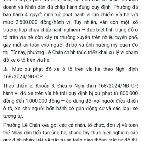
doanh và Nhân dân đã chấp hành đúng quy định. Phường đã
ban hành 4 quyết định xử phạt hành vi lấn chiếm vỉa hè với
mức 2.500.000 đồng/hành vi. Tuy nhiên, vẫn còn một số
trường hợp chưa chấp hành nghiêm — đặc biệt tình trạng đỗ ô
tô trên vỉa hè còn xảy ra thường xuyên trên nhiều tuyến phố,
gây mất an toàn cho người đi bộ và ảnh hưởng mỹ quan đô
thị. Từ nay, phường Lê Chân chính thức triển khai xử lý vi phạm
đỗ xe ô tô trên vỉa hè.
⚠️ Mức xử phạt đỗ xe ô tô trên vỉa hè theo Nghị định
168/2024/NĐ-CP
Theo điểm e, Khoản 3, Điều 6 Nghị định 168/2024/NĐ-CP,
hành vi đỗ xe trên vỉa hè trái quy định bị xử phạt từ 800.000
đồng đến 1.000.000 đồng — áp dụng đối với người điều khiển
ô tô, xe chở người bốn bánh có gắn động cơ và các loại xe
tương tự.
Phường Lê Chân kêu gọi các cá nhân, tổ chức, đơn vị và toàn
thể Nhân dân tiếp tục ủng hộ, chung tay thực hiện nghiêm các
quy định pháp luật về trật tự an toàn giao thông, trật tự đô thị,