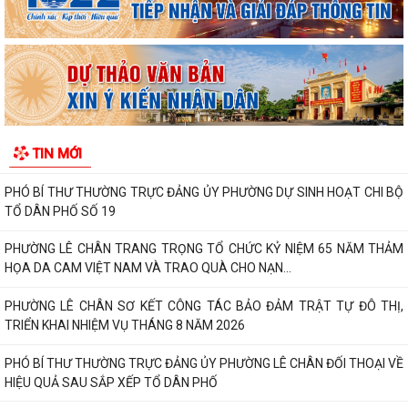
TỔ DÂN PHỐ SỐ 19
PHƯỜNG LÊ CHÂN TRANG TRỌNG TỔ CHỨC KỶ NIỆM 65 NĂM THẢM
HỌA DA CAM VIỆT NAM VÀ TRAO QUÀ CHO NẠN...
PHƯỜNG LÊ CHÂN SƠ KẾT CÔNG TÁC BẢO ĐẢM TRẬT TỰ ĐÔ THỊ,
TRIỂN KHAI NHIỆM VỤ THÁNG 8 NĂM 2026
TIN MỚI
PHÓ BÍ THƯ THƯỜNG TRỰC ĐẢNG ỦY PHƯỜNG LÊ CHÂN ĐỐI THOẠI VỀ
HIỆU QUẢ SAU SẮP XẾP TỔ DÂN PHỐ
NÂNG CAO CHẤT LƯỢNG ĐỘI NGŨ CÁN BỘ, CÔNG CHỨC PHƯỜNG LÊ
CHÂN – ĐÁP ỨNG YÊU CẦU PHỤC VỤ NHÂN DÂN...
PHÓ BÍ THƯ THƯỜNG TRỰC ĐẢNG ỦY PHƯỜNG LÊ CHÂN DỰ SINH
HOẠT CHI BỘ TRƯỜNG TH&THCS KÊNH DƯƠNG
ĐÌNH CHỈ LƯU HÀNH, THU HỒI VÀ TIÊU HỦY MỸ PHẨM VI PHẠM (TOÀN
BỘ CÁC LÔ SẢN PHẨM NƯỚC RỬA TAY DẠNG...
PHƯỜNG LÊ CHÂN TRIỂN KHAI QUYẾT ĐỊNH GIAO CHỈ TIÊU PHÁT
TRIỂN NGƯỜI THAM GIA BHXH, BHYT NĂM 2026