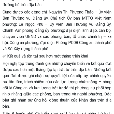
đường hè trên địa bàn.
Cùng dự có các đồng chí: Nguyễn Thị Phương Thảo – Ủy viên
Ban Thường vụ Đảng ủy, Chủ tịch Ủy ban MTTQ Việt Nam
phường; Lê Ngọc Phú – Ủy viên Ban Thường vụ Đảng ủy,
Chánh Văn phòng Đảng ủy phường; đại diện lãnh đạo, cán bộ,
chuyên viên UBND và các phòng, ban, tổ chức chính trị – xã
hội, Công an phường; đại diện Phòng PC08 Công an thành phố
và Sở Xây dựng thành phố.
✅ Kết quả và tồn tại sau hơn một tháng triển khai
Hội nghị tập trung đánh giá những chuyển biến và kết quả đạt
được sau hơn một tháng lập lại trật tự trên địa bàn. Những kết
quả đạt được ghi nhận sự quyết liệt của cấp ủy, chính quyền;
sự tận tâm, trách nhiệm của các lực lượng chức năng — nòng
cốt là Công an và lực lượng trật tự đô thị phường; sự phối hợp
nhịp nhàng giữa các phòng, ban trong và ngoài phường. Đặc
biệt ghi nhận sự ủng hộ, đồng thuận của Nhân dân trên địa
bàn.
Trên 8 tuyến phố đã triển khai, cơ bản các cá nhân, hộ kinh