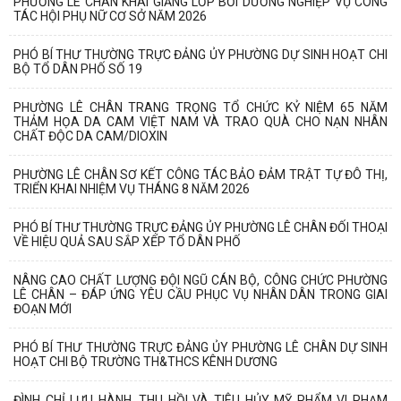
PHƯỜNG LÊ CHÂN KHAI GIẢNG LỚP BỒI DƯỠNG NGHIỆP VỤ CÔNG
TÁC HỘI PHỤ NỮ CƠ SỞ NĂM 2026
PHÓ BÍ THƯ THƯỜNG TRỰC ĐẢNG ỦY PHƯỜNG DỰ SINH HOẠT CHI
BỘ TỔ DÂN PHỐ SỐ 19
PHƯỜNG LÊ CHÂN TRANG TRỌNG TỔ CHỨC KỶ NIỆM 65 NĂM
THẢM HỌA DA CAM VIỆT NAM VÀ TRAO QUÀ CHO NẠN NHÂN
CHẤT ĐỘC DA CAM/DIOXIN
PHƯỜNG LÊ CHÂN SƠ KẾT CÔNG TÁC BẢO ĐẢM TRẬT TỰ ĐÔ THỊ,
TRIỂN KHAI NHIỆM VỤ THÁNG 8 NĂM 2026
PHÓ BÍ THƯ THƯỜNG TRỰC ĐẢNG ỦY PHƯỜNG LÊ CHÂN ĐỐI THOẠI
VỀ HIỆU QUẢ SAU SẮP XẾP TỔ DÂN PHỐ
NÂNG CAO CHẤT LƯỢNG ĐỘI NGŨ CÁN BỘ, CÔNG CHỨC PHƯỜNG
LÊ CHÂN – ĐÁP ỨNG YÊU CẦU PHỤC VỤ NHÂN DÂN TRONG GIAI
ĐOẠN MỚI
PHÓ BÍ THƯ THƯỜNG TRỰC ĐẢNG ỦY PHƯỜNG LÊ CHÂN DỰ SINH
HOẠT CHI BỘ TRƯỜNG TH&THCS KÊNH DƯƠNG
ĐÌNH CHỈ LƯU HÀNH, THU HỒI VÀ TIÊU HỦY MỸ PHẨM VI PHẠM