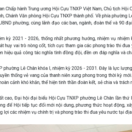
 Ban Chấp hành Trung ương Hội Cựu TNXP Việt Nam, Chủ tịch Hội
ành, Chánh Văn phòng Hội Cựu TNXP thành phố. Về phía phường L
UBND phường; cùng lãnh đạo các ban, ngành, đoàn thể và 90 đại
hiệm kỳ 2021 - 2026, thống nhất phương hướng, nhiệm vụ nhiệm 
huy vai trò nòng cốt, tích cực tham gia các phong trào thi đua
ện hiệu quả công tác nghĩa tình đồng đội, đền ơn đáp nghĩa và c
 phường Lê Chân khóa I, nhiệm kỳ 2026 - 2031. Đây là lực lượng
truyền thống vẻ vang của thanh niên xung phong trong thời kỳ mới
 hoàn cảnh khó khăn, thể hiện tinh thần đoàn kết, sẻ chia và trách
nhất cao, Đại hội đại biểu Hội Cựu TNXP phường Lê Chân lần thứ 
rọng để Hội tiếp tục đổi mới nội dung, phương thức hoạt động, x
lợi các nhiệm vụ chính trị và phong trào thi đua yêu nước tại đị