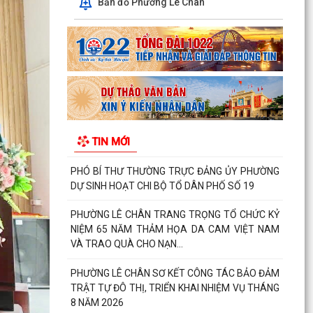
Bản đồ Phường Lê Chân
TRẬT TỰ ĐÔ THỊ, TRIỂN KHAI NHIỆM VỤ THÁNG
8 NĂM 2026
PHÓ BÍ THƯ THƯỜNG TRỰC ĐẢNG ỦY PHƯỜNG
LÊ CHÂN ĐỐI THOẠI VỀ HIỆU QUẢ SAU SẮP XẾP
TỔ DÂN PHỐ
NÂNG CAO CHẤT LƯỢNG ĐỘI NGŨ CÁN BỘ,
CÔNG CHỨC PHƯỜNG LÊ CHÂN – ĐÁP ỨNG YÊU
TIN MỚI
CẦU PHỤC VỤ NHÂN DÂN...
PHÓ BÍ THƯ THƯỜNG TRỰC ĐẢNG ỦY PHƯỜNG
LÊ CHÂN DỰ SINH HOẠT CHI BỘ TRƯỜNG
TH&THCS KÊNH DƯƠNG
ĐÌNH CHỈ LƯU HÀNH, THU HỒI VÀ TIÊU HỦY MỸ
PHẨM VI PHẠM (TOÀN BỘ CÁC LÔ SẢN PHẨM
NƯỚC RỬA TAY DẠNG...
PHƯỜNG LÊ CHÂN TRIỂN KHAI QUYẾT ĐỊNH
GIAO CHỈ TIÊU PHÁT TRIỂN NGƯỜI THAM GIA