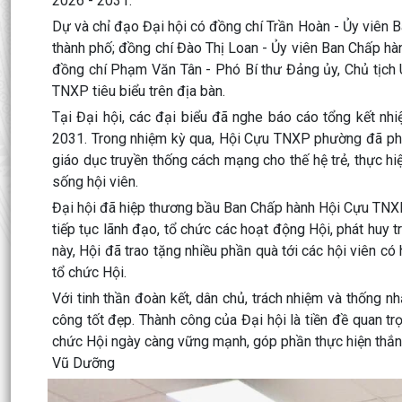
2026 - 2031.
Dự và chỉ đạo Đại hội có đồng chí Trần Hoàn - Ủy viên
thành phố; đồng chí Đào Thị Loan - Ủy viên Ban Chấp h
đồng chí Phạm Văn Tân - Phó Bí thư Đảng ủy, Chủ tịch 
TNXP tiêu biểu trên địa bàn.
Tại Đại hội, các đại biểu đã nghe báo cáo tổng kết n
2031. Trong nhiệm kỳ qua, Hội Cựu TNXP phường đã phát 
giáo dục truyền thống cách mạng cho thế hệ trẻ, thực hi
sống hội viên.
Đại hội đã hiệp thương bầu Ban Chấp hành Hội Cựu TNXP
tiếp tục lãnh đạo, tổ chức các hoạt động Hội, phát huy 
này, Hội đã trao tặng nhiều phần quà tới các hội viên có
tổ chức Hội.
Với tinh thần đoàn kết, dân chủ, trách nhiệm và thống 
công tốt đẹp. Thành công của Đại hội là tiền đề quan t
chức Hội ngày càng vững mạnh, góp phần thực hiện thắng 
Vũ Dưỡng