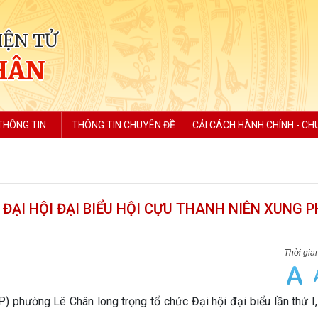
IỆN TỬ
HÂN
THÔNG TIN
THÔNG TIN CHUYÊN ĐỀ
CẢI CÁCH HÀNH CHÍNH - CH
ẠI HỘI ĐẠI BIỂU HỘI CỰU THANH NIÊN XUNG 
phường Lê Chân long trọng tổ chức Đại hội đại biểu lần thứ I,