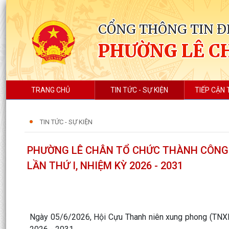
CỔNG THÔNG TIN Đ
PHƯỜNG LÊ C
TRANG CHỦ
TIN TỨC - SỰ KIỆN
TIẾP CẬN 
TIN TỨC - SỰ KIỆN
PHƯỜNG LÊ CHÂN TỔ CHỨC THÀNH CÔNG Đ
LẦN THỨ I, NHIỆM KỲ 2026 - 2031
Ngày 05/6/2026, Hội Cựu Thanh niên xung phong (TNXP) 