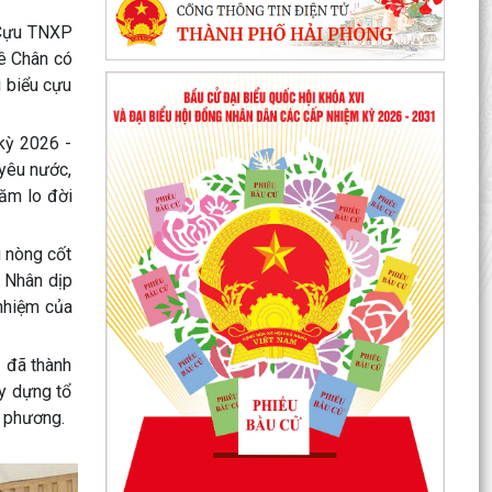
 Cựu TNXP
ê Chân có
 biểu cựu
kỳ 2026 -
 yêu nước,
hăm lo đời
 nòng cốt
. Nhân dịp
 nhiệm của
I đã thành
ây dựng tổ
a phương.