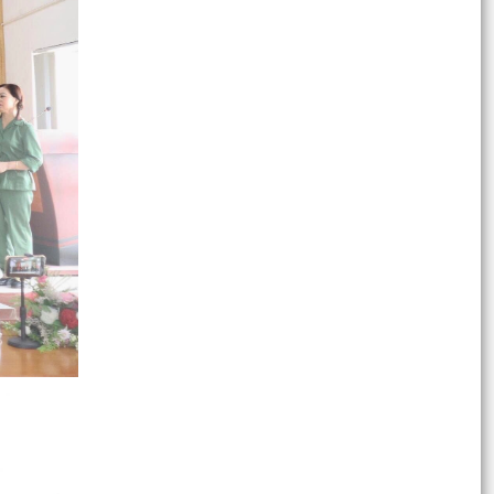
PHƯỜNG LÊ CHÂN THAM DỰ PHIÊN HỌP TRỰC
TUYẾN THƯỜNG KỲ THÁNG 7 NĂM 2026.
BẢO VỆ DỮ LIỆU CÁ NHÂN – NÂNG CAO AN
TOÀN THÔNG TIN TRONG KỶ NGUYÊN SỐ
PHƯỜNG LÊ CHÂN CHUYỂN MÌNH CÙNG ĐÔ THỊ
THÔNG MINH – KIẾN TẠO CHÍNH QUYỀN SỐ,
PHỤC VỤ NGƯỜI DÂN TỐT...
QUYẾT ĐỊNH THÀNH LẬP TỔ CÔNG TÁC VỀ
PHÁT TRIỂN KHOA HỌC, CÔNG NGHỆ, ĐỔI MỚI
SÁNG TẠO VÀ CHUYỂN ĐỔI...
PHƯỜNG LÊ CHÂN TỔ CHỨC TẬP HUẤN KIẾN
THỨC AN TOÀN THỰC PHẨM CHO CÁC CƠ SỞ
GIÁO DỤC CÓ BẾP ĂN TẬP THỂ
PHƯỜNG LÊ CHÂN THAM DỰ HỘI NGHỊ TẬP
HUẤN TRIỂN KHAI THỦ TỤC HÀNH CHÍNH CỦA
ĐẢNG TRÊN MÔI TRƯỜNG...