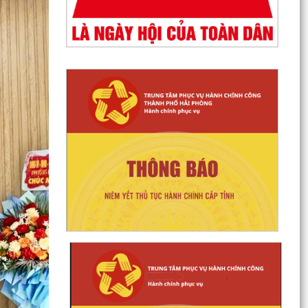
HỒ SƠ TỰ CÔNG BỐ SẢN PHẨM
DANH SÁCH CÔNG KHAI HỘ KINH DOANH
TRẠNG THÁI 06 - NGƯỜI NỘP THUẾ KHÔNG