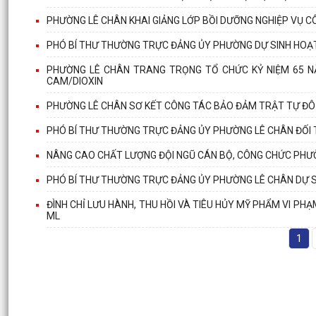
PHƯỜNG LÊ CHÂN KHAI GIẢNG LỚP BỒI DƯỠNG NGHIỆP VỤ C
PHÓ BÍ THƯ THƯỜNG TRỰC ĐẢNG ỦY PHƯỜNG DỰ SINH HOẠT
PHƯỜNG LÊ CHÂN TRANG TRỌNG TỔ CHỨC KỶ NIỆM 65 
CAM/DIOXIN
PHƯỜNG LÊ CHÂN SƠ KẾT CÔNG TÁC BẢO ĐẢM TRẬT TỰ ĐÔ T
PHÓ BÍ THƯ THƯỜNG TRỰC ĐẢNG ỦY PHƯỜNG LÊ CHÂN ĐỐI 
NÂNG CAO CHẤT LƯỢNG ĐỘI NGŨ CÁN BỘ, CÔNG CHỨC PHƯỜ
PHÓ BÍ THƯ THƯỜNG TRỰC ĐẢNG ỦY PHƯỜNG LÊ CHÂN DỰ 
ĐÌNH CHỈ LƯU HÀNH, THU HỒI VÀ TIÊU HỦY MỸ PHẨM VI P
ML
1