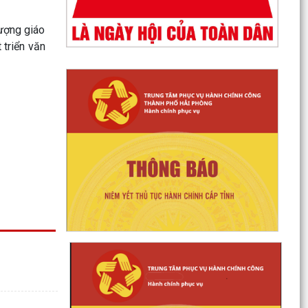
lượng giáo
 triển văn
HỒ SƠ TỰ CÔNG BỐ SẢN PHẨM
DANH SÁCH CÔNG KHAI HỘ KINH DOANH
TRẠNG THÁI 06 - NGƯỜI NỘP THUẾ KHÔNG