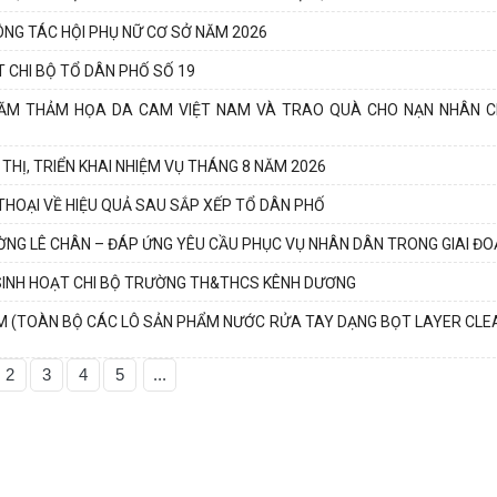
ÔNG TÁC HỘI PHỤ NỮ CƠ SỞ NĂM 2026
 CHI BỘ TỔ DÂN PHỐ SỐ 19
NĂM THẢM HỌA DA CAM VIỆT NAM VÀ TRAO QUÀ CHO NẠN NHÂN 
HỊ, TRIỂN KHAI NHIỆM VỤ THÁNG 8 NĂM 2026
THOẠI VỀ HIỆU QUẢ SAU SẮP XẾP TỔ DÂN PHỐ
NG LÊ CHÂN – ĐÁP ỨNG YÊU CẦU PHỤC VỤ NHÂN DÂN TRONG GIAI ĐO
SINH HOẠT CHI BỘ TRƯỜNG TH&THCS KÊNH DƯƠNG
HẠM (TOÀN BỘ CÁC LÔ SẢN PHẨM NƯỚC RỬA TAY DẠNG BỌT LAYER CLEA
2
3
4
5
...