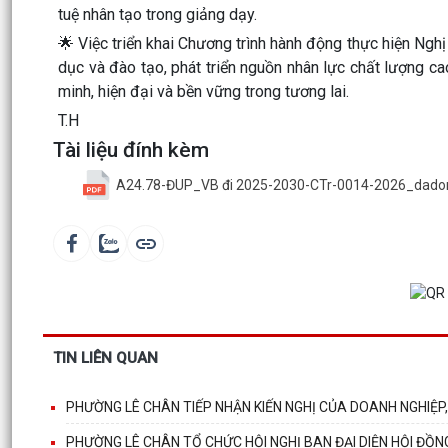
tuệ nhân tạo trong giảng dạy.
🌟 Việc triển khai Chương trình hành động thực hiện Ng
dục và đào tạo, phát triển nguồn nhân lực chất lượng c
minh, hiện đại và bền vững trong tương lai.
T.H
Tài liệu đính kèm
A24.78-ĐUP_VB đi 2025-2030-CTr-0014-2026_dado
TIN LIÊN QUAN
PHƯỜNG LÊ CHÂN TIẾP NHẬN KIẾN NGHỊ CỦA DOANH NGHIỆP,
PHƯỜNG LÊ CHÂN TỔ CHỨC HỘI NGHỊ BAN ĐẠI DIỆN HỘI ĐỒN