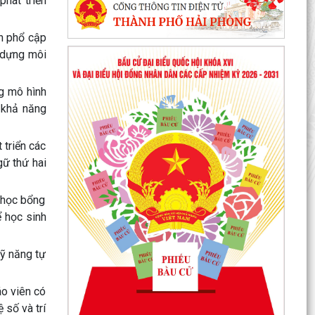
hát triển
h phổ cập
 dựng môi
ng mô hình
à khả năng
 triển các
gữ thứ hai
, học bổng
 học sinh
kỹ năng tự
áo viên có
 số và trí