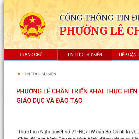
CỔNG THÔNG TIN Đ
PHƯỜNG LÊ C
TRANG CHỦ
TIN TỨC - SỰ KIỆN
TIẾP CẬN 
TIN TỨC - SỰ KIỆN
PHƯỜNG LÊ CHÂN TRIỂN KHAI THỰC HIỆN
GIÁO DỤC VÀ ĐÀO TẠO
Thực hiện Nghị quyết số 71-NQ/TW của Bộ Chính trị về 