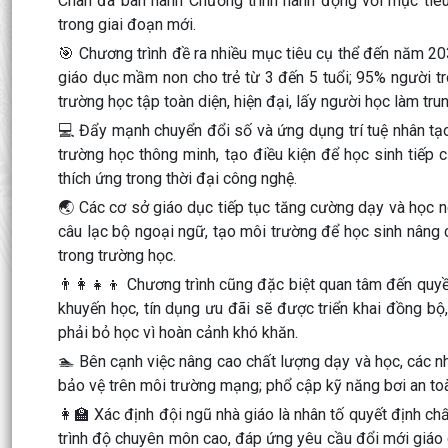
Chân đã ban hành Chương trình hành động với mục tiêu 
trong giai đoạn mới.
🎯 Chương trình đề ra nhiều mục tiêu cụ thể đến năm 2
giáo dục mầm non cho trẻ từ 3 đến 5 tuổi; 95% người t
trường học tập toàn diện, hiện đại, lấy người học làm tru
💻 Đẩy mạnh chuyển đổi số và ứng dụng trí tuệ nhân tạo
trường học thông minh, tạo điều kiện để học sinh tiếp
thích ứng trong thời đại công nghệ.
🌏 Các cơ sở giáo dục tiếp tục tăng cường dạy và học ng
câu lạc bộ ngoại ngữ, tạo môi trường để học sinh nâng 
trong trường học.
👨‍👩‍👧‍👦 Chương trình cũng đặc biệt quan tâm đến quyề
khuyến học, tín dụng ưu đãi sẽ được triển khai đồng b
phải bỏ học vì hoàn cảnh khó khăn.
🏊 Bên cạnh việc nâng cao chất lượng dạy và học, các nh
bảo vệ trên môi trường mạng; phổ cập kỹ năng bơi an toà
👩‍🏫 Xác định đội ngũ nhà giáo là nhân tố quyết định c
trình độ chuyên môn cao, đáp ứng yêu cầu đổi mới giáo