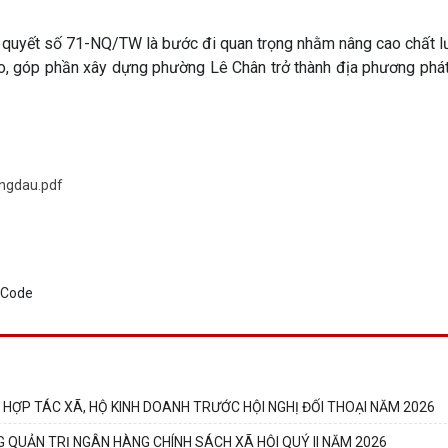
hị quyết số 71-NQ/TW là bước đi quan trọng nhằm nâng cao chất 
ao, góp phần xây dựng phường Lê Chân trở thành địa phương phát
ngdau.pdf
 HỢP TÁC XÃ, HỘ KINH DOANH TRƯỚC HỘI NGHỊ ĐỐI THOẠI NĂM 2026
G QUẢN TRỊ NGÂN HÀNG CHÍNH SÁCH XÃ HỘI QUÝ II NĂM 2026