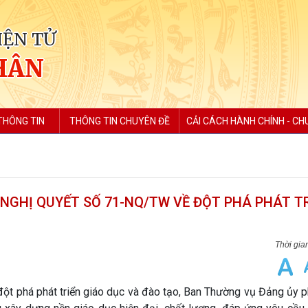
IỆN TỬ
HÂN
THÔNG TIN
THÔNG TIN CHUYÊN ĐỀ
CẢI CÁCH HÀNH CHÍNH - CH
 NGHỊ QUYẾT SỐ 71-NQ/TW VỀ ĐỘT PHÁ PHÁT T
đột phá phát triển giáo dục và đào tạo, Ban Thường vụ Đảng ủy 