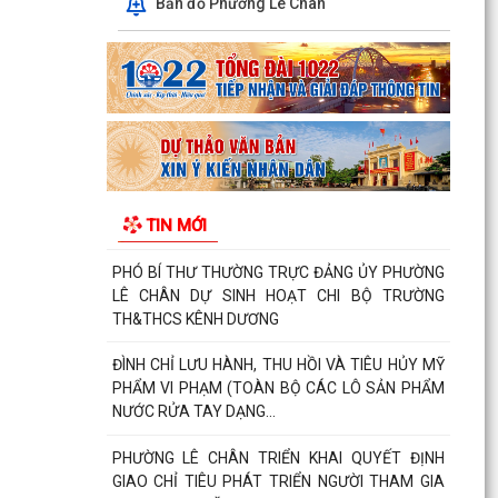
Bản đồ Phường Lê Chân
TRẬT TỰ ĐÔ THỊ, TRIỂN KHAI NHIỆM VỤ THÁNG
8 NĂM 2026
PHÓ BÍ THƯ THƯỜNG TRỰC ĐẢNG ỦY PHƯỜNG
LÊ CHÂN ĐỐI THOẠI VỀ HIỆU QUẢ SAU SẮP XẾP
TỔ DÂN PHỐ
NÂNG CAO CHẤT LƯỢNG ĐỘI NGŨ CÁN BỘ,
CÔNG CHỨC PHƯỜNG LÊ CHÂN – ĐÁP ỨNG YÊU
TIN MỚI
CẦU PHỤC VỤ NHÂN DÂN...
PHÓ BÍ THƯ THƯỜNG TRỰC ĐẢNG ỦY PHƯỜNG
LÊ CHÂN DỰ SINH HOẠT CHI BỘ TRƯỜNG
TH&THCS KÊNH DƯƠNG
ĐÌNH CHỈ LƯU HÀNH, THU HỒI VÀ TIÊU HỦY MỸ
PHẨM VI PHẠM (TOÀN BỘ CÁC LÔ SẢN PHẨM
NƯỚC RỬA TAY DẠNG...
PHƯỜNG LÊ CHÂN TRIỂN KHAI QUYẾT ĐỊNH
GIAO CHỈ TIÊU PHÁT TRIỂN NGƯỜI THAM GIA