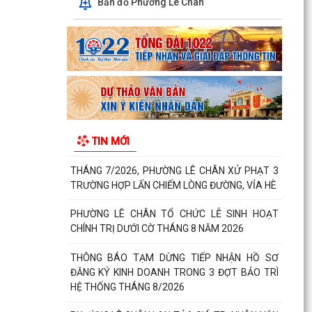
DÂN VÀ CHIẾN DỊCH 100...
Bản đồ Phường Lê Chân
BÍ THƯ ĐẢNG ỦY PHƯỜNG LÊ CHÂN DỰ SINH
HOẠT CHI BỘ THƯỜNG KỲ TẠI TỔ DÂN PHỐ SỐ
38
THÁNG 7/2026, PHƯỜNG LÊ CHÂN XỬ PHẠT 3
TRƯỜNG HỢP LẤN CHIẾM LÒNG ĐƯỜNG, VỈA HÈ
PHƯỜNG LÊ CHÂN TỔ CHỨC LỄ SINH HOẠT
TIN MỚI
CHÍNH TRỊ DƯỚI CỜ THÁNG 8 NĂM 2026
THÔNG BÁO TẠM DỪNG TIẾP NHẬN HỒ SƠ
ĐĂNG KÝ KINH DOANH TRONG 3 ĐỢT BẢO TRÌ
HỆ THỐNG THÁNG 8/2026
PHƯỜNG LÊ CHÂN LAN TỎA GIÁ TRỊ NHÂN VĂN
TỪ MÔ HÌNH “NGÀY THỨ BẢY HẠNH PHÚC”
CHI ĐOÀN GIÁO VIÊN TRƯỜNG TIỂU HỌC
NGUYỄN THỊ MINH KHAI RA QUÂN CHUẨN BỊ
THỰC HIỆN MÔ HÌNH “SẮC MÀU...