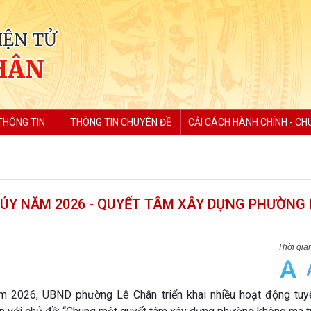
IỆN TỬ
HÂN
THÔNG TIN
THÔNG TIN CHUYÊN ĐỀ
CẢI CÁCH HÀNH CHÍNH - CH
ÚY NĂM 2026 - QUYẾT TÂM XÂY DỰNG PHƯỜNG
2026, UBND phường Lê Chân triển khai nhiều hoạt động tuyê