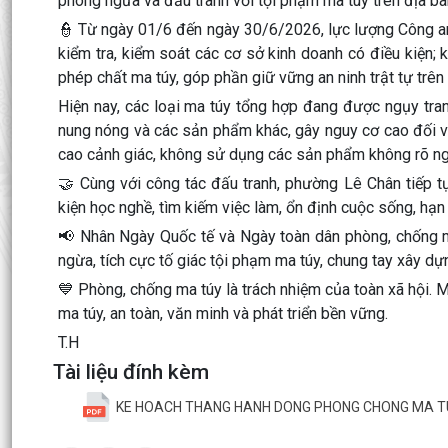
phòng ngừa và đấu tranh với tội phạm ma túy trên địa bà
👮 Từ ngày 01/6 đến ngày 30/6/2026, lực lượng Công an 
kiểm tra, kiểm soát các cơ sở kinh doanh có điều kiện; k
phép chất ma túy, góp phần giữ vững an ninh trật tự trên 
Hiện nay, các loại ma túy tổng hợp đang được ngụy tran
nung nóng và các sản phẩm khác, gây nguy cơ cao đối với
cao cảnh giác, không sử dụng các sản phẩm không rõ ng
🤝 Cùng với công tác đấu tranh, phường Lê Chân tiếp t
kiện học nghề, tìm kiếm việc làm, ổn định cuộc sống, hạn 
📢 Nhân Ngày Quốc tế và Ngày toàn dân phòng, chống 
ngừa, tích cực tố giác tội phạm ma túy, chung tay xây d
💙 Phòng, chống ma túy là trách nhiệm của toàn xã hội
ma túy, an toàn, văn minh và phát triển bền vững.
T.H
Tài liệu đính kèm
KE HOACH THANG HANH DONG PHONG CHONG MA TU