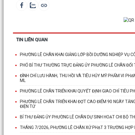
TIN LIÊN QUAN
PHƯỜNG LÊ CHÂN KHAI GIẢNG LỚP BỒI DƯỠNG NGHIỆP VỤ C
PHÓ BÍ THƯ THƯỜNG TRỰC ĐẢNG ỦY PHƯỜNG LÊ CHÂN ĐỐI 
ĐÌNH CHỈ LƯU HÀNH, THU HỒI VÀ TIÊU HỦY MỸ PHẨM VI P
ML
PHƯỜNG LÊ CHÂN TRIỂN KHAI QUYẾT ĐỊNH GIAO CHỈ TIÊU P
PHƯỜNG LÊ CHÂN TRIỂN KHAI ĐỢT CAO ĐIỂM 90 NGÀY TĂN
ĐIỆN TỬ
BÍ THƯ ĐẢNG ỦY PHƯỜNG LÊ CHÂN DỰ SINH HOẠT CHI BỘ T
THÁNG 7/2026, PHƯỜNG LÊ CHÂN XỬ PHẠT 3 TRƯỜNG HỢP 