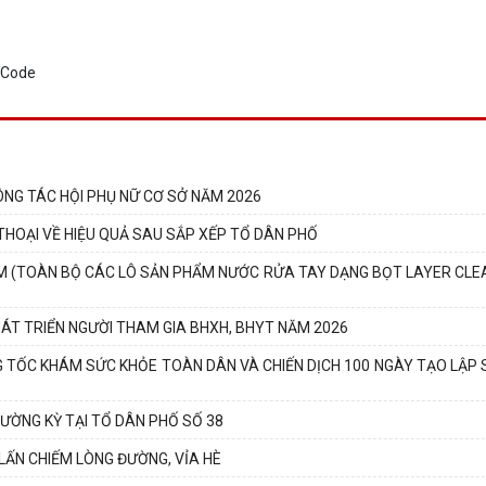
ÔNG TÁC HỘI PHỤ NỮ CƠ SỞ NĂM 2026
THOẠI VỀ HIỆU QUẢ SAU SẮP XẾP TỔ DÂN PHỐ
HẠM (TOÀN BỘ CÁC LÔ SẢN PHẨM NƯỚC RỬA TAY DẠNG BỌT LAYER CLEA
HÁT TRIỂN NGƯỜI THAM GIA BHXH, BHYT NĂM 2026
G TỐC KHÁM SỨC KHỎE TOÀN DÂN VÀ CHIẾN DỊCH 100 NGÀY TẠO LẬP
HƯỜNG KỲ TẠI TỔ DÂN PHỐ SỐ 38
LẤN CHIẾM LÒNG ĐƯỜNG, VỈA HÈ