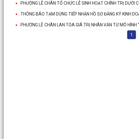
PHƯỜNG LÊ CHÂN TỔ CHỨC LỄ SINH HOẠT CHÍNH TRỊ DƯỚI 
THÔNG BÁO TẠM DỪNG TIẾP NHẬN HỒ SƠ ĐĂNG KÝ KINH DO
PHƯỜNG LÊ CHÂN LAN TỎA GIÁ TRỊ NHÂN VĂN TỪ MÔ HÌNH
1