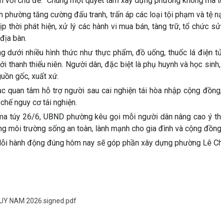
n với chủ đề:
“Chung một quyết tâm xây dựng phường không ma t
phường tăng cường đấu tranh, trấn áp các loại tội phạm và tệ n
ịp thời phát hiện, xử lý các hành vi mua bán, tàng trữ, tổ chức sử
địa bàn.
g dưới nhiều hình thức như thực phẩm, đồ uống, thuốc lá điện tử
 thanh thiếu niên. Người dân, đặc biệt là phụ huynh và học sinh
uồn gốc, xuất xứ.
ục quan tâm hỗ trợ người sau cai nghiện tái hòa nhập cộng đồng
chế nguy cơ tái nghiện.
ma túy 26/6, UBND phường kêu gọi mỗi người dân nâng cao ý t
ựng môi trường sống an toàn, lành mạnh cho gia đình và cộng đồng
. Mỗi hành động đúng hôm nay sẽ góp phần xây dựng phường Lê C
Y NAM 2026.signed.pdf