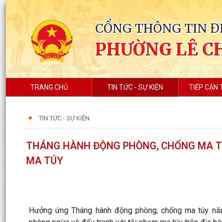
CỔNG THÔNG TIN Đ
PHƯỜNG LÊ C
TRANG CHỦ
TIN TỨC - SỰ KIỆN
TIẾP CẬN 
TIN TỨC - SỰ KIỆN
THÁNG HÀNH ĐỘNG PHÒNG, CHỐNG MA T
MA TÚY
Hưởng ứng Tháng hành động phòng, chống ma túy năm 