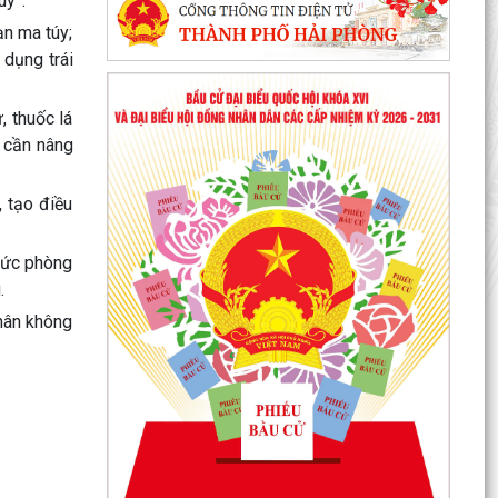
úy”
.
ạn ma túy;
 dụng trái
, thuốc lá
, cần nâng
, tạo điều
hức phòng
.
hân không