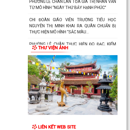
PHƯỜNG LÊ CHÂN THỰC HIỆN ĐO ĐẠC, KIỂM
ĐẾM PHỤC VỤ DỰ ÁN TUYẾN ĐƯỜNG HỒ SEN –
QUÁN MAU
THÔNG BÁO VỀ VIỆC TUYỂN CHỌN THỰC TẬP
SINH NỮ ĐI THỰC TẬP KỸ THUẬT TẠI NHẬT BẢN
ĐỢT II NĂM 2026
THƯ VIỆN ẢNH
PHƯỜNG LÊ CHÂN TỔ CHỨC HỘI NGHỊ LẤY Ý
KIẾN NHÂN DÂN VỀ ĐIỀU CHỈNH QUY HOẠCH DỰ
ÁN XÂY DỰNG TRƯỜNG...
PHƯỜNG LÊ CHÂN THAM DỰ PHIÊN HỌP TRỰC
TUYẾN THƯỜNG KỲ THÁNG 7 NĂM 2026.
QUYẾT ĐỊNH THÀNH LẬP TỔ CÔNG TÁC VỀ
PHÁT TRIỂN KHOA HỌC, CÔNG NGHỆ, ĐỔI MỚI
SÁNG TẠO VÀ CHUYỂN ĐỔI...
PHƯỜNG LÊ CHÂN TỔ CHỨC TẬP HUẤN KIẾN
LIÊN KẾT WEB SITE